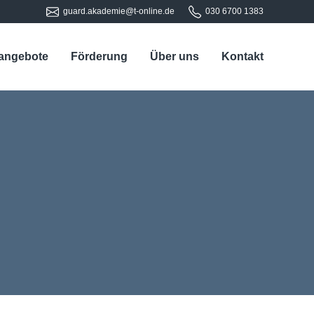
guard.akademie@t-online.de
030 6700 1383
sangebote
Förderung
Über uns
Kontakt