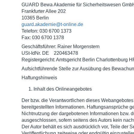
GUARD Bewa Akademie für Sicherheitswesen Gmb
Frankfurter Allee 202
10365 Berlin
guard.akademie@t-online.de
Telefon: 030 6700 1373
Fax: 030 6700 1378
Geschäftsführer: Rainer Morgenstern
USt-IdNr. DE 220463478
Registergericht: Amtsgericht Berlin Charlottenburg
Aufsichtführende Stelle zur Ausübung des Bewachu
Haftungshinweis
Inhalt des Onlineangebotes
Der bzw. die Verantwortlichen dieses Webangebotes („A
bereitgestellten Informationen. Haftungsansprüche ge
Nichtnutzung der dargebotenen Informationen bzw. du
ausgeschlossen, sofern seitens des Autors kein nachw
Der Autor behält es sich ausdrücklich vor, Teile de
Veröffentlichung zeitweise oder endgültig einzustelle