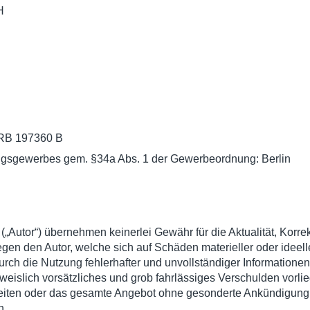
H
 HRB 197360 B
ngsgewerbes gem. §34a Abs. 1 der Gewerbeordnung: Berlin
utor“) übernehmen keinerlei Gewähr für die Aktualität, Korrekth
gen den Autor, welche sich auf Schäden materieller oder ideell
rch die Nutzung fehlerhafter und unvollständiger Informationen
eislich vorsätzliches und grob fahrlässiges Verschulden vorlieg
r Seiten oder das gesamte Angebot ohne gesonderte Ankündigung
n.